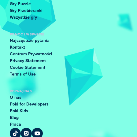
Gry Puzzle
Gry Przebieranki
Wszystkie gry
POMOC I WSPARCIE
Najczęstsze pytania
Kontakt
Centrum Prywatności
Privacy Statement
Cookie Statement
Terms of Use
POZNAJ NAS
O nas
Poki for Developers
Poki Kids
Blog
Praca