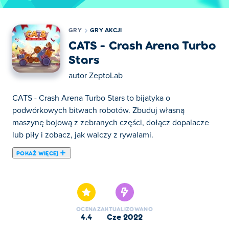
GRY
GRY AKCJI
CATS - Crash Arena Turbo
Stars
autor
ZeptoLab
CATS - Crash Arena Turbo Stars to bijatyka o
podwórkowych bitwach robotów. Zbuduj własną
maszynę bojową z zebranych części, dołącz dopalacze
lub piły i zobacz, jak walczy z rywalami.
POKAŻ WIĘCEJ
Tutaj możesz grać w CATS - Crash Arena Turbo Stars.
CATS - Crash Arena Turbo Stars jest jedną z naszych
ulubionych gier w kategorii: Gry Akcji.
OCENA
ZAKTUALIZOWANO
4.4
cze 2022