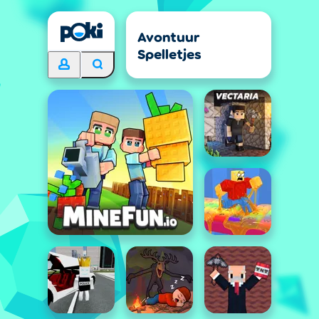
Avontuur
Spelletjes