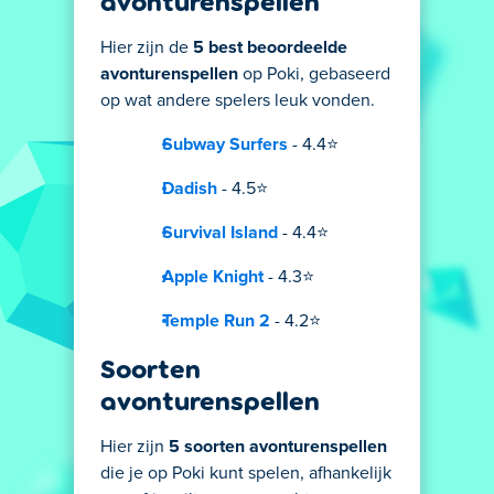
avonturenspellen
Hier zijn de
5 best beoordeelde
avonturenspellen
op Poki, gebaseerd
op wat andere spelers leuk vonden.
Subway Surfers
- 4.4⭐
Dadish
- 4.5⭐
Survival Island
- 4.4⭐
Apple Knight
- 4.3⭐
Temple Run 2
- 4.2⭐
Soorten
avonturenspellen
Hier zijn
5 soorten avonturenspellen
die je op Poki kunt spelen, afhankelijk