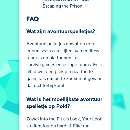
Escaping the Prison
FAQ
Wat zijn avontuurspelletjes?
Avontuurspelletjes omvatten een
enorm scala aan stijlen, van endless
runners en platformers tot
survivalgames en escape rooms. Er is
altijd wel een plek om naartoe te
gaan, iets om uit te zoeken of gevaar
dat dichterbij komt.
Wat is het moeilijkste avontuur
spelletje op Poki?
Zowel Into the Pit als Look, Your Loot!
straffen fouten hard af. Elke run