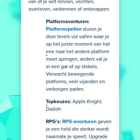
van of je wilt rennen, vechten,
overleven, verkennen of ontsnappen.
Platformavonturen:
Platformspellen
sturen je
door levels vol vallen waar je
op het juiste moment van het
ene naar het andere platform
moet springen, anders val je
in een gat of op stekels.
Verwacht bewegende
platforms, veel vijanden en
verborgen paden.
Topkeuzes:
Apple Knight,
Dadish
RPG's:
RPG-avonturen
geven
je een held die sterker wordt
naarmate je speelt. Upgrade