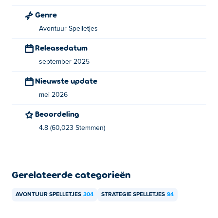
Genre
Hoe kan ik Sort the Court! gratis spelen?
Avontuur Spelletjes
Je kunt Sort the Court! gratis spelen op Poki.
Releasedatum
Kan ik Sort the Court! spelen op mobiele
september 2025
apparaten en desktop?
Nieuwste update
Sort the Court! kun je op je computer spelen.
mei 2026
Beoordeling
4.8 (60,023 Stemmen)
Gerelateerde categorieën
AVONTUUR SPELLETJES
304
STRATEGIE SPELLETJES
94