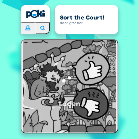
Sort the Court!
door graebor
Laden