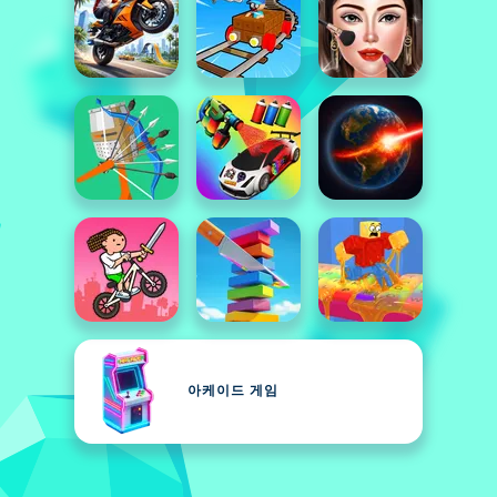
아케이드 게임