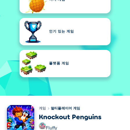
인기 있는 게임
플랫폼 게임
게임
멀티플레이어 게임
Knockout Penguins
Fluffy