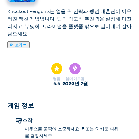
Knockout Penguins는 얼음 위 전략과 펭귄 대혼란이 어우
러진 액션 게임입니다. 팀의 각도와 추진력을 설정해 미끄
러지고, 부딪히고, 라이벌을 플랫폼 밖으로 밀어내며 살아
남으세요.
더 보기
녹아웃 펭귄은 전략과 펭귄들의 정신없는 난투극이 어우
러진 아케이드 격투 게임입니다! 매 라운드 시작 전, 펭귄
들의 방향과 추진력을 설정한 다음, 펭귄들이 일제히 돌진
하는 모습을 지켜보세요. 미끄러지고, 부딪히고, 서로를
평점
업데이트됨
밀어내며 플랫폼 밖으로 떨어뜨릴 겁니다. 현명하게 전략
4.4
2026년 7월
을 세우고, 신나게 웃으며, 얼음 위에서 최후의 1인이 되세
요! 라이벌들을 쓰러뜨리고 승리를 쟁취할 준비가 되셨나
요?
게임 정보
녹아웃 펭귄즈는 어떻게 플레이하나요?
조작
마우스를 움직여 조준하세요. E 또는 Q 키로 파워
마우스 커서를 움직여 조준하세요. E 또는 Q 키를 눌러 위
를 결정하세요.
력을 결정하세요.