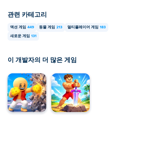
관련 카테고리
액션 게임
449
동물 게임
213
멀티플레이어 게임
183
새로운 게임
131
이 개발자의 더 많은 게임