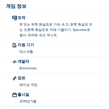
게임 정보
통제 수단:
조작
W 또는 위쪽 키 - 가속
W 또는 위쪽 화살표로 가속. A, D, 왼쪽 화살표 또
AD 또는 좌/우 키 - 틸트카
는 오른쪽 화살표로 차체 기울이기. Spacebar로
스페이스 바 - 좀비와 장애물을 쏴
발사. Shift로 속도 부스트.
Shift - 속도 향상
지원 기기
데스크톱
작성자 정보:
개발자
Brinemedia
Zombie Derby 2는 우크라이나에 본사를 둔 Brinemedia에
서 제작했습니다.
장르
레이싱 게임
출시일
2019년 5월