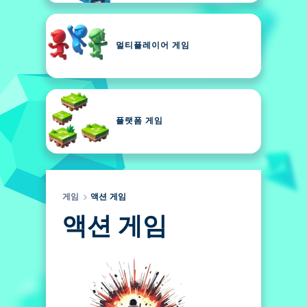
멀티플레이어 게임
플랫폼 게임
게임
액션 게임
액션 게임