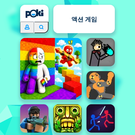
액션 게임