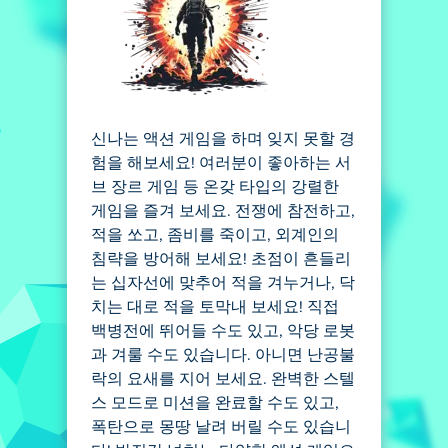
신나는 액션 게임을 하며 잊지 못할 경
험을 해보세요! 여러분이 좋아하는 서
브 장르 게임 등 온갖 타입의 강렬한
게임을 즐겨 보세요. 전쟁에 참전하고,
적을 쏘고, 좀비를 죽이고, 외계인의
침략을 방어해 보세요! 초점이 흔들리
는 십자선에 맞추어 적을 겨누거나, 닥
치는 대로 적을 토막내 보세요! 직접
백병전에 뛰어들 수도 있고, 악당 로봇
과 겨룰 수도 있습니다. 아니면 난공불
락의 요새를 지어 보세요. 완벽한 스텔
스 모드로 미션을 완료할 수도 있고,
폭탄으로 몽땅 날려 버릴 수도 있습니