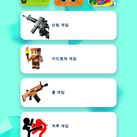
슈팅 게임
어드벤쳐 게임
총 게임
격투 게임