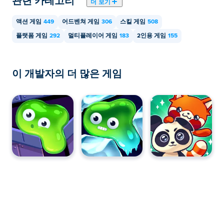
관련 카테고리
더 보기
모바일 기기와 데스크톱에서 Dyna Boy를 플레
액션 게임
449
어드벤쳐 게임
306
스킬 게임
508
이할 수 있나요?
플랫폼 게임
292
멀티플레이어 게임
183
2인용 게임
155
Dyna Boy는 현재 컴퓨터에서만 재생할 수 있습니다.
이 개발자의 더 많은 게임