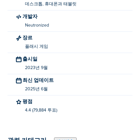
데스크톱, 휴대폰과 태블릿
플레이어 2
개발자
Neutronized
이동 : 화살표 키를 사용
장르
TNT 삭제: Ctrl
플래시 게임
다이나보이(Dyna Boy)를 만든 사람은 누구인가
요?
출시일
2023년 9월
Dyna Boy는 Neutronized에서 제작했습니다. 다음에서 다
최신 업데이트
른 게임을 플레이하세요. Poki (포키):
Slime Laboratory
,
Slime Laboratory 2
,
Snow Tale
,
Picnic Penguin
,
Magic
2025년 6월
Bridge
,
Lost Yeti
,
Yokai Dungeon
,
Mimelet
, drop-wizard-
평점
tower 그리고
Slime Pizza
!
4.4 (79,884 투표)
Dyna Boy를 무료로 플레이하려면 어떻게 해야
하나요?
ᴘеᴋɲ에서 다이나보이를 무료로 플레이하실 수 있습니다.