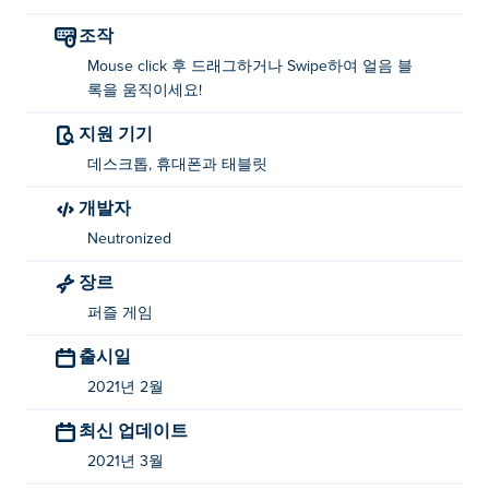
조작
Mouse click 후 드래그하거나 Swipe하여 얼음 블
록을 움직이세요!
지원 기기
데스크톱, 휴대폰과 태블릿
개발자
Neutronized
장르
퍼즐 게임
출시일
2021년 2월
최신 업데이트
2021년 3월