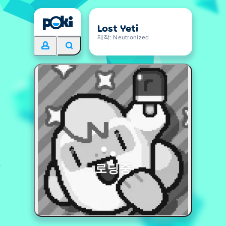
Lost Yeti
제작: Neutronized
로딩중