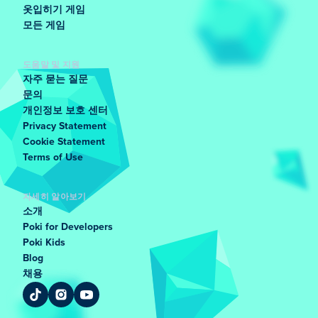
옷입히기 게임
모든 게임
도움말 및 지원
자주 묻는 질문
문의
개인정보 보호 센터
Privacy Statement
Cookie Statement
Terms of Use
자세히 알아보기
소개
Poki for Developers
Poki Kids
Blog
채용