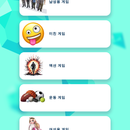
남성용 게임
미친 게임
액션 게임
운동 게임
여성용 게임