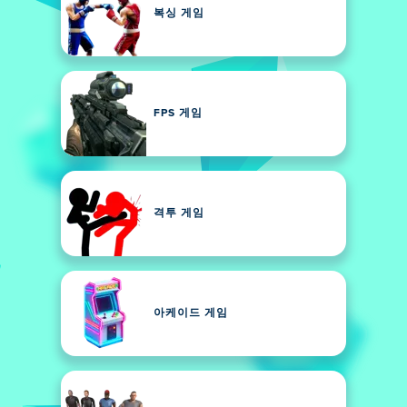
복싱 게임
FPS 게임
격투 게임
아케이드 게임