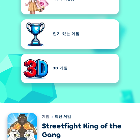
인기 있는 게임
3D 게임
게임
액션 게임
Streetfight King of the
Gang