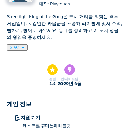
제작:
Playtouch
Streetfight King of the Gang은 도시 거리를 되찾는 격투
게임입니다. 강인한 싸움꾼을 조종해 라이벌에 맞서 주먹,
발차기, 방어로 싸우세요. 동네를 정리하고 이 도시 정글
의 왕임을 증명하세요.
더 보기
Streetfight King of the Gang을(를) 플레이할 수 있습니다.
Streetfight King of the Gang은(는) 엄선된 액션 게임 입니
다.
평점
업데이트됨
4.4
2022년 6월
게임 정보
지원 기기
데스크톱, 휴대폰과 태블릿