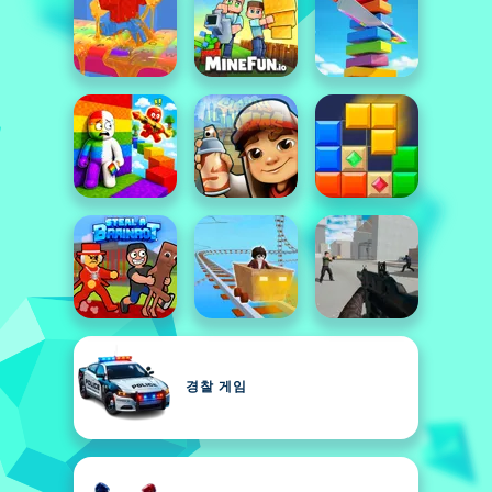
경찰 게임