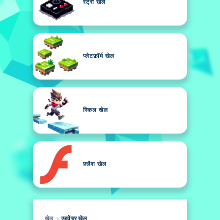
रेट्रो खेल
प्लेटफ़ॉर्म खेल
स्किल खेल
फ़्लैश खेल
खेल
एडवेंचर खेल