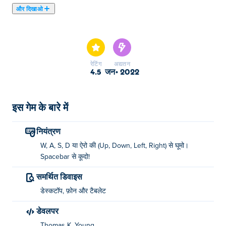
और दिखाओ
यहाँ आप Dadish 2 खेल सकते हैं। Dadish 2 हमारे चुने हुए में से एक
है।
रेटिंग
अद्यतन
4.5
जन॰ 2022
इस गेम के बारे में
नियंत्रण
W, A, S, D या ऐरो की (Up, Down, Left, Right) से घूमो।
Spacebar से कूदो!
समर्थित डिवाइस
डेस्कटॉप, फ़ोन और टैबलेट
डेवलपर
Thomas K. Young