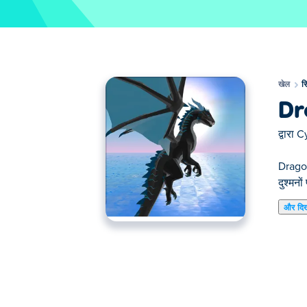
खेल
स
Dr
द्वारा
C
Dragon
दुश्मन
और दि
यहाँ आप Dragon Simulator 3D खेल सकते हैं। Dra