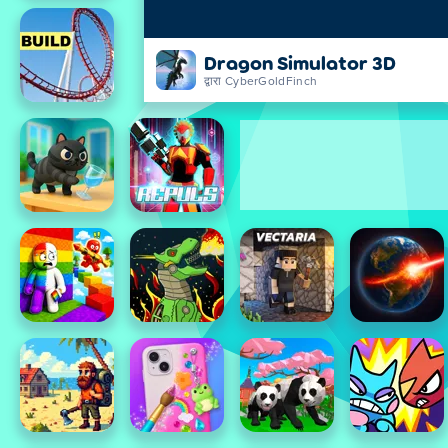
Dragon Simulator 3D
द्वारा CyberGoldFinch