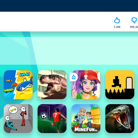
1.2M
195.6