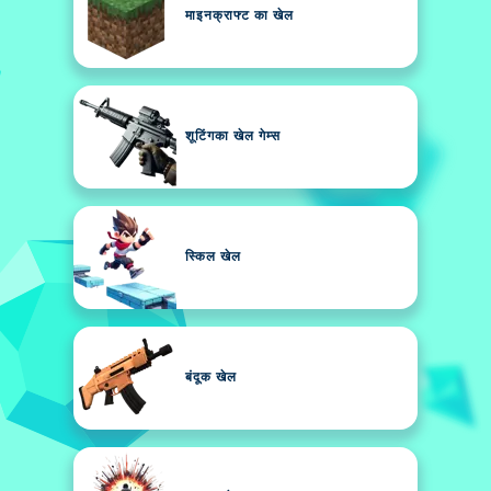
माइनक्राफ्ट का खेल
शूटिंगका खेल गेम्स
स्किल खेल
बंदूक खेल