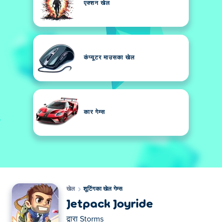
एक्शन खेल
कंप्यूटर माउसका खेल
कार गेम्स
खेल
शूटिंगका खेल गेम्स
Jetpack Joyride
द्वारा
Storms