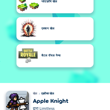
प्लेटफ़ॉर्म खेल
एक्शन खेल
बैटल रॉयल गेम्स
खेल
एडवेंचर खेल
Apple Knight
द्वारा
Limitless