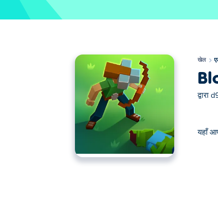
खेल
ए
Bl
द्वारा
d
यहाँ आ
यहाँ आप Blocky Universe खेल सकते हैं। Blocky Un