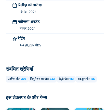
रिलीज़ की तारीख़
खेल सकता हूँ?
दिसंबर 2024
ब्लैकस्मिथ टाइकून को आपके कंप्यूटर और मोबाइल उपकरणों जैसे फोन
नवीनतम अपडेट
और टैबलेट पर खेला जा सकता है।
नवंबर 2024
रेटिंग
4.4 (8,287 वोट)
संबंधित श्रेणियाँ
एडवेंचर खेल
305
सिमुलेशन का खेल
333
रेट्रो खेल
113
टाइकून खेल
86
इस डेवलपर के और गेम्स