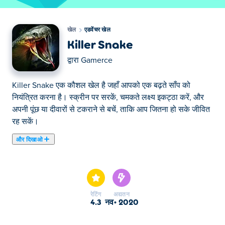
खेल
एडवेंचर खेल
Killer Snake
द्वारा
Gamerce
Killer Snake एक कौशल खेल है जहाँ आपको एक बढ़ते साँप को
नियंत्रित करना है। स्क्रीन पर सरकें, चमकते लक्ष्य इकट्ठा करें, और
अपनी पूंछ या दीवारों से टकराने से बचें, ताकि आप जितना हो सके जीवित
रह सकें।
और दिखाओ
यहाँ आप Killer Snake खेल सकते हैं। Killer Snake हमारे चुने हुए
एडवेंचर खेल में से एक है।
रेटिंग
अद्यतन
4.3
नव॰ 2020