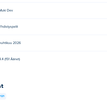
Muki Dev
Yhdistyspelit
huhtikuu 2026
4.4 (151 Äänet)
at
121