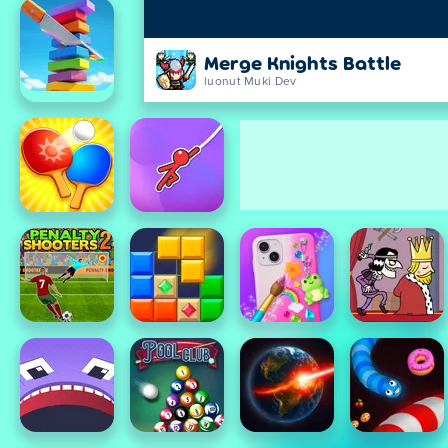
Merge Knights Battle
luonut Muki Dev