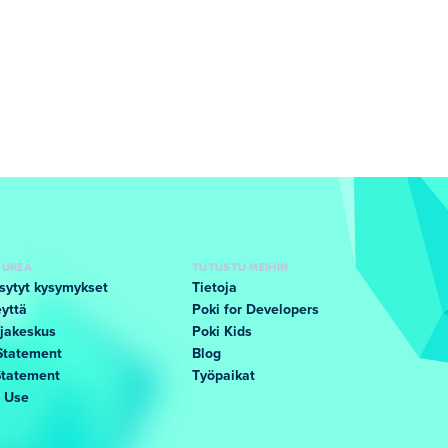
TUKEA
TUTUSTU MEIHIN
sytyt kysymykset
Tietoja
yttä
Poki for Developers
jakeskus
Poki Kids
Statement
Blog
Statement
Työpaikat
f Use