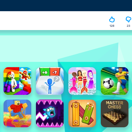
128
23