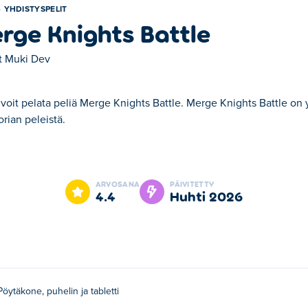
YHDISTYSPELIT
rge Knights Battle
t
Muki Dev
voit pelata peliä Merge Knights Battle. Merge Knights Battle on 
rian peleistä.
le. Merge Knights Battle on yksi valitsemistamme Yhdistyspelit -
ARVOSANA
PÄIVITETTY
4.4
huhti 2026
Pöytäkone, puhelin ja tabletti