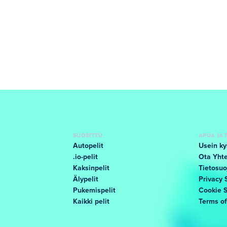
SUOSITTU
APUA JA 
Autopelit
Usein ky
.io-pelit
Ota Yhte
Kaksinpelit
Tietosuo
Älypelit
Privacy 
Pukemispelit
Cookie 
Kaikki pelit
Terms o