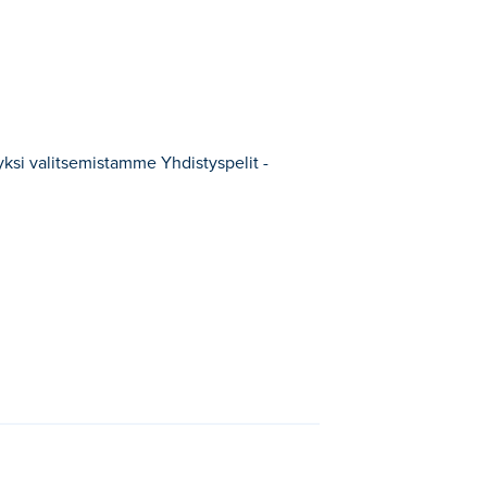
yksi valitsemistamme Yhdistyspelit -
kategorian peleistä.