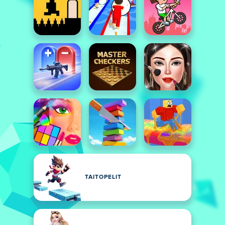
TAITOPELIT