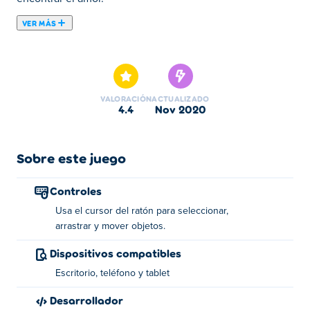
VER MÁS
Aquí puedes jugar a Love Finder Profile. Love Finder
Profile es uno de nuestros Juegos de Chicas
seleccionados.
VALORACIÓN
ACTUALIZADO
4.4
nov 2020
Sobre este juego
Controles
Usa el cursor del ratón para seleccionar,
arrastrar y mover objetos.
Dispositivos compatibles
Escritorio, teléfono y tablet
Desarrollador