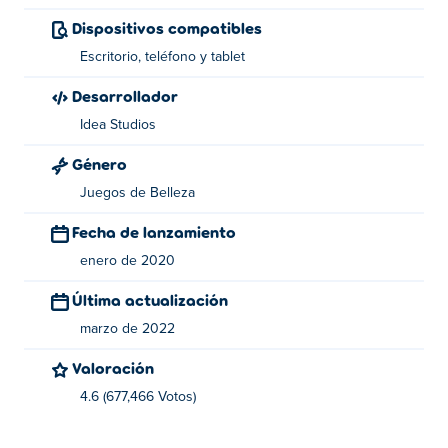
¿Quién creó Eliza Mall Mania?
Dispositivos compatibles
Eliza Mall Mania es creado por Idea Studios. Tienen
Escritorio, teléfono y tablet
juegos encantadores en Poki tal como
Your Love
Desarrollador
Calculator
, photogram-lovers-surprise y just-married-
Idea Studios
home-deco!
Género
Juegos de Belleza
Fecha de lanzamiento
enero de 2020
Última actualización
marzo de 2022
Valoración
4.6 (677,466 Votos)