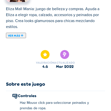
Eliza Mall Mania: juego de belleza y compras. Ayuda a
Eliza a elegir ropa, calzado, accesorios y peinados por
piso. Crea looks glamurosos para chicas mezclando
estilos.
VER MÁS
Eliza Mall Mania es un juego de vestir creado por Idea
Studios. Ayuda a Eliza a elegir sus atuendos para el
proyecto Mall Mania. Explore todos los niveles del centro
comercial y elija las mejores combinaciones de blusas,
VALORACIÓN
ACTUALIZADO
pantalones, zapatos, accesorios y peinados en cada piso.
4.6
mar 2022
¿Puedes ayudar a Eliza a convertirse en la fashionista
más bonita de la ciudad?
Sobre este juego
¿Cómo jugar?
Controles
Use el botón izquierdo del mouse para seleccionar
Haz Mouse click para seleccionar peinados y
peinados y prendas de vestir.
prendas de ropa.