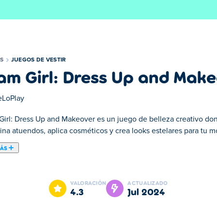
S
JUEGOS DE VESTIR
am Girl: Dress Up and Mak
LoPlay
Girl: Dress Up and Makeover es un juego de belleza creativo don
na atuendos, aplica cosméticos y crea looks estelares para tu m
MÁS
mour con Glam Girl: ¡Vístete y Transfórmate! Conviértete en la e
 atuendo perfecto, zapatos a juego y dale un toque de brillo con 
VALORACIÓN
ACTUALIZADO
einar a tu personaje, descubre cuántos "me gusta" recibes o par
4.3
jul 2024
partir con tus amigos. ¡Prepárate para brillar con estilo!