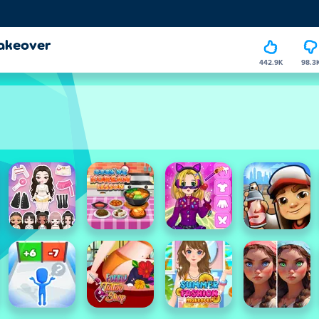
Makeover
442.9K
98.3