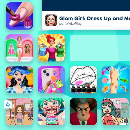
Glam Girl: Dress Up and 
por WeLoPlay