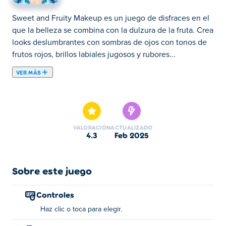
Sweet and Fruity Makeup es un juego de disfraces en el
que la belleza se combina con la dulzura de la fruta. Crea
looks deslumbrantes con sombras de ojos con tonos de
frutos rojos, brillos labiales jugosos y rubores...
VER MÁS
Sweet and Fruity Makeup es un juego de disfraces en el
que la belleza se combina con la dulzura de la fruta. Crea
looks deslumbrantes con sombras de ojos con tonos de
frutos rojos, brillos labiales jugosos y rubores
VALORACIÓN
ACTUALIZADO
resplandecientes inspirados en las delicias más dulces
4.3
feb 2025
de la naturaleza. Mezcla y combina fragancias frutales
para darle un toque final fresco y deja que brille tu
creatividad. ¿Estás lista para darle vida al glamour frutal?
Sobre este juego
¿Cómo jugar a Sweet And Fruity Makeup?
Controles
Haz clic o toca para elegir.
Haga clic o toque para realizar la elección.