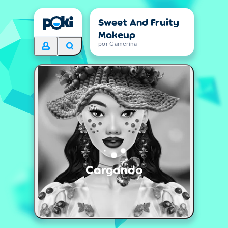
Sweet And Fruity
Makeup
por Gamerina
Cargando