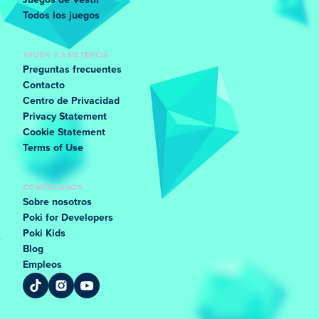
Juegos de Vestir
Todos los juegos
AYUDA Y ASISTENCIA
Preguntas frecuentes
Contacto
Centro de Privacidad
Privacy Statement
Cookie Statement
Terms of Use
CONÓZCANOS
Sobre nosotros
Poki for Developers
Poki Kids
Blog
Empleos