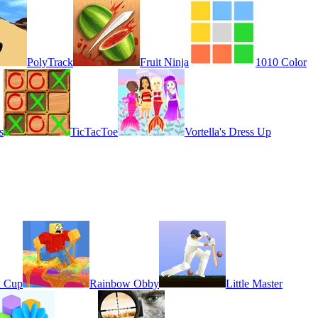
PolyTrack
Fruit Ninja
1010 Color
s
TicTacToe
Vortella's Dress Up
d Cup
Rainbow Obby
Little Master