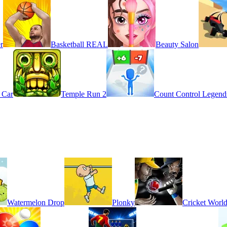
r
Basketball REAL
Beauty Salon
 Car
Temple Run 2
Count Control Legend
Watermelon Drop
Plonky
Cricket Worl