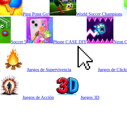
Ping Pong Go!
World Soccer Champions
Soccer 5
Phone CASE DIY
Neon C
s
Juegos de Supervivencia
Juegos de Click
Juegos de Acción
Juegos 3D