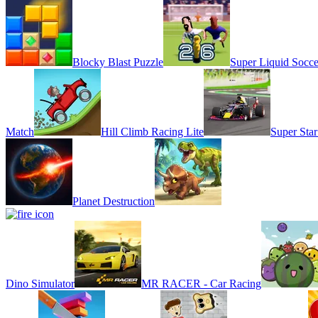
Blocky Blast Puzzle
Super Liquid Socce
Match
Hill Climb Racing Lite
Super Star
Planet Destruction
Dino Simulator
MR RACER - Car Racing