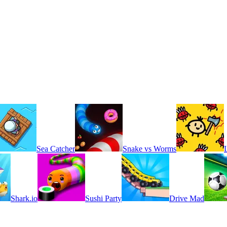
Sea Catcher
Snake vs Worms
Shark.io
Sushi Party
Drive Mad