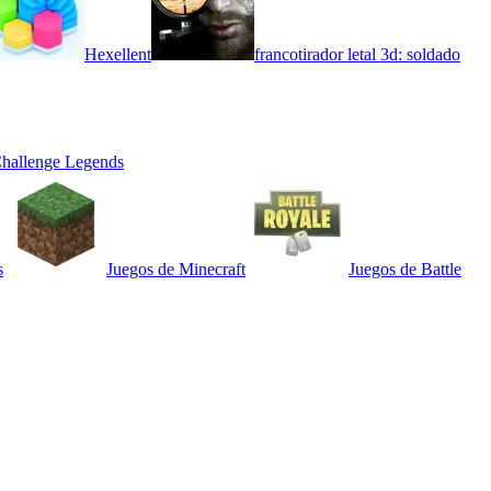
Hexellent
francotirador letal 3d: soldado
hallenge Legends
s
Juegos de Minecraft
Juegos de Battle