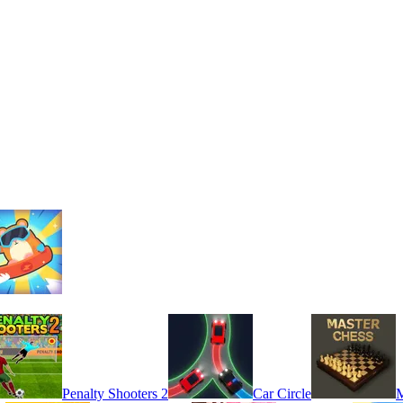
Penalty Shooters 2
Car Circle
M