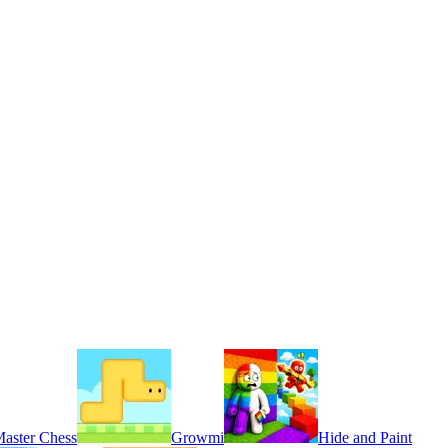
aster Chess
Growmi
Hide and Paint