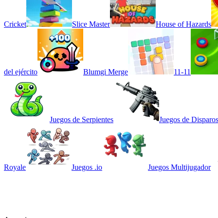
Cricket
Slice Master
House of Hazards
del ejército
Blumgi Merge
11-11
Juegos de Serpientes
Juegos de Disparo
Royale
Juegos .io
Juegos Multijugador