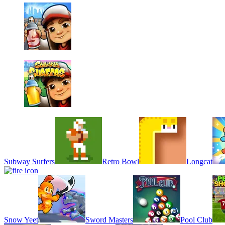
Subway Surfers
Retro Bowl
Longcat
Snow Yeet
Sword Masters
Pool Club