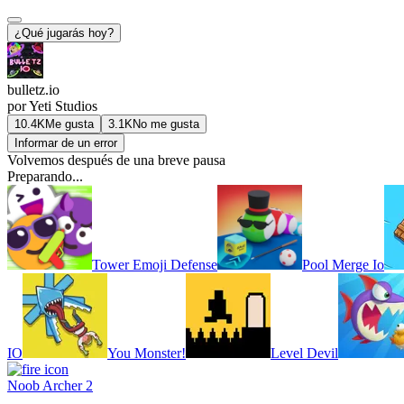
¿Qué jugarás hoy?
bulletz.io
por Yeti Studios
10.4K
Me gusta
3.1K
No me gusta
Informar de un error
Volvemos después de una breve pausa
Preparando...
Tower Emoji Defense
Pool Merge Io
IO
You Monster!
Level Devil
Noob Archer 2