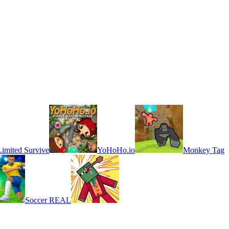
Limited Survive
YoHoHo.io
Monkey Tag
Soccer REAL