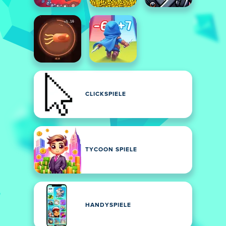
CLICKSPIELE
TYCOON SPIELE
HANDYSPIELE