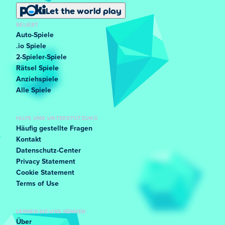
Let the world play
BELIEBT
Auto-Spiele
.io Spiele
2-Spieler-Spiele
Rätsel Spiele
Anziehspiele
Alle Spiele
HILFE UND UNTERSTÜTZUNG
Häufig gestellte Fragen
Kontakt
Datenschutz-Center
Privacy Statement
Cookie Statement
Terms of Use
LERNEN SIE UNS KENNEN
Über