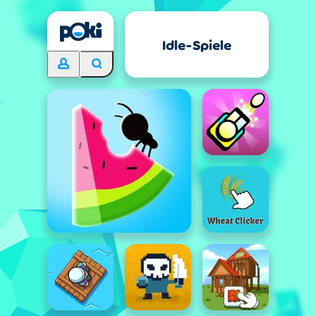
Idle-Spiele