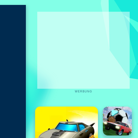
WERBUNG