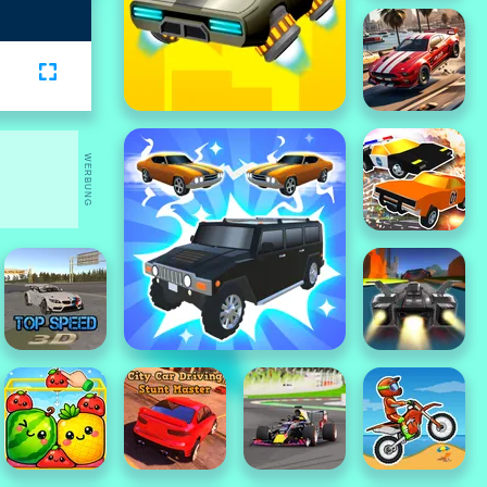
WERBUNG