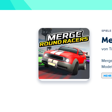
SPIELE
Me
von
T
Merge
Model
MEHR
Hier kannst du Merge Round Racers spiele