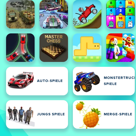
MONSTERTRUCK
AUTO-SPIELE
SPIELE
JUNGS SPIELE
MERGE-SPIELE