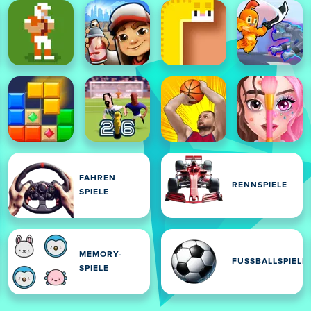
-
FAHREN
RENNSPIELE
SPIELE
MEMORY-
FUSSBALLSPIELE
SPIELE