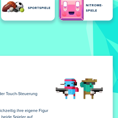
NITROME-
SPORTSPIELE
SPIELE
der Touch-Steuerung
ichzeitig ihre eigene Figur
beide Spieler auf