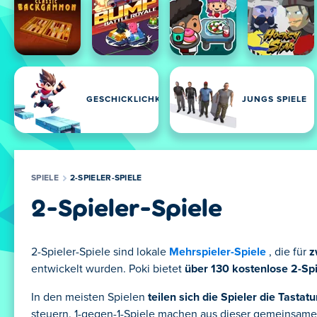
GESCHICKLICHKEITSSPIELE
JUNGS SPIELE
SPIELE
2-SPIELER-SPIELE
2-Spieler-Spiele
2-Spieler-Spiele sind lokale
Mehrspieler-Spiele
, die für
z
entwickelt wurden. Poki bietet
über 130 kostenlose 2-Spi
In den meisten Spielen
teilen sich die Spieler die Tasta
steuern. 1-gegen-1-Spiele machen aus dieser gemeinsame