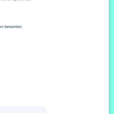
ten bewerten.