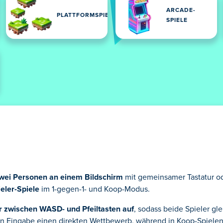
ARCADE-
PLATTFORMSPIELE
SPIELE
wei Personen an einem Bildschirm
mit gemeinsamer Tastatur o
eler-Spiele
im 1-gegen-1- und Koop-Modus.
tur zwischen WASD- und Pfeiltasten auf
, sodass beide Spieler gle
n Eingabe einen direkten Wettbewerb, während in Koop-Spielen 