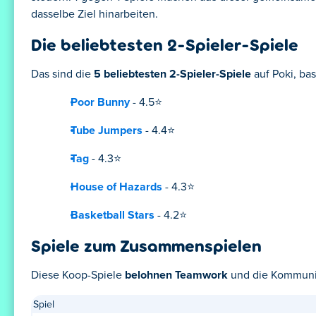
dasselbe Ziel hinarbeiten.
Die beliebtesten 2-Spieler-Spiele
Das sind die
5 beliebtesten 2-Spieler-Spiele
auf Poki, ba
Poor Bunny
- 4.5⭐
Tube Jumpers
- 4.4⭐
Tag
- 4.3⭐
House of Hazards
- 4.3⭐
Basketball Stars
- 4.2⭐
Spiele zum Zusammenspielen
Diese Koop-Spiele
belohnen Teamwork
und die Kommunik
Spiel