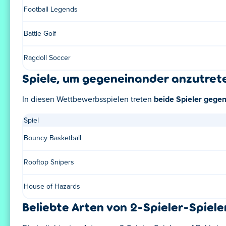
Football Legends
Battle Golf
Ragdoll Soccer
Spiele, um gegeneinander anzutret
In diesen Wettbewerbsspielen treten
beide Spieler gege
Spiel
Bouncy Basketball
Rooftop Snipers
House of Hazards
Beliebte Arten von 2-Spieler-Spiele