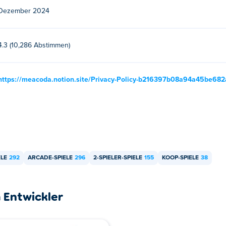
Dezember 2024
Freund spielen?
er lokales Mehrspielerspiel, sodass du mit deinem Freund am sel
4.3 (10,286 Abstimmen)
https://meacoda.notion.site/Privacy-Policy-b216397b08a94a45be68
LE
292
ARCADE-SPIELE
296
2-SPIELER-SPIELE
155
KOOP-SPIELE
38
 Entwickler