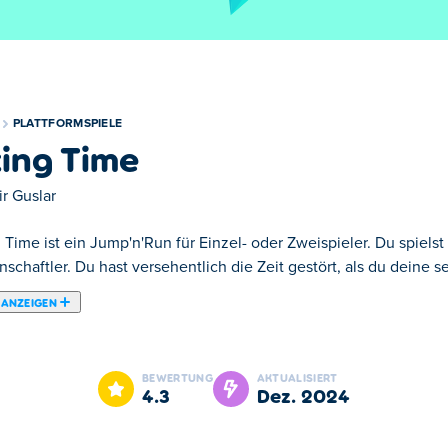
PLATTFORMSPIELE
xing Time
ir Guslar
 Time ist ein Jump'n'Run für Einzel- oder Zweispieler. Du spielst
schaftler. Du hast versehentlich die Zeit gestört, als du deine s
 ANZEIGEN
 oder Zweispieler. Du spielst Professor Tim, einen brillanten Wiss
triebene Zeitmaschine benutzt hast. Jetzt ist das Labor voller ka
BEWERTUNG
AKTUALISIERT
Mit jeder kaputten Uhr erscheint ein Klon von dir aus den letzt
4.3
Dez. 2024
f diese Klone triffst, löst das ein Zeitparadoxon aus, und das S
insam alle Uhren einzusammeln, ohne euren früheren Ichs zu 