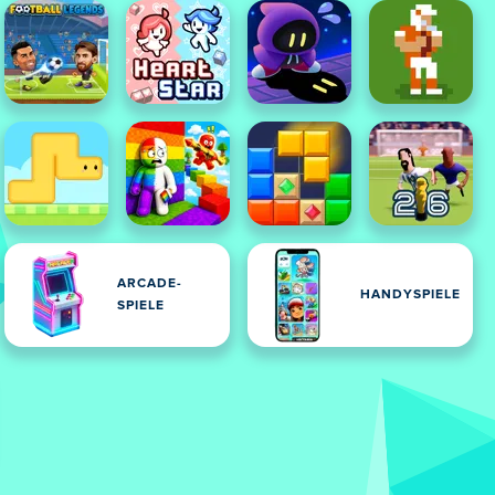
ARCADE-
HANDYSPIELE
SPIELE
LE