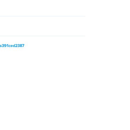
ben Computer spielen kannst!
2a391ced2387