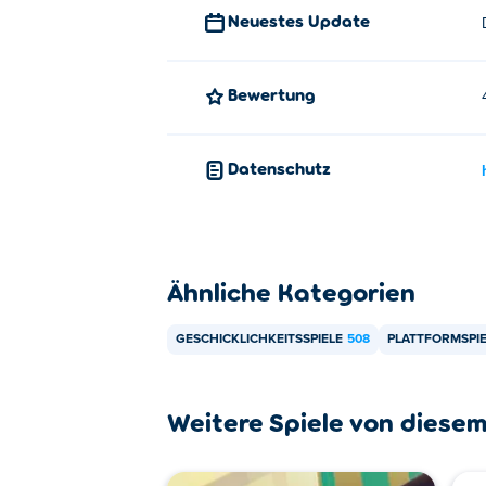
Neuestes Update
Kann ich Fixing Time mit meinem 
Ja! Fixing Time ist ein Einzelspieler- od
Bewertung
Datenschutz
Ähnliche Kategorien
GESCHICKLICHKEITSSPIELE
508
PLATTFORMSPIE
Weitere Spiele von diesem