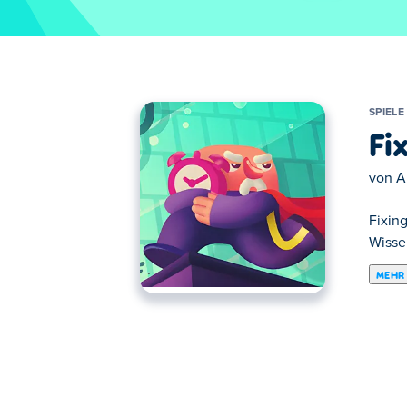
SPIELE
Fi
von
A
Fixing
Wissen
MEHR
Fixing Time ist ein Jump'n'Run für Einzel-
gestört, als du deine selbstgebaute, uhrbe
einsammeln und die Zeitlinie reparieren. 
Bewegungen nachahmt. Vorsicht – wenn du au
einen Freund ein, mitzumachen und geme