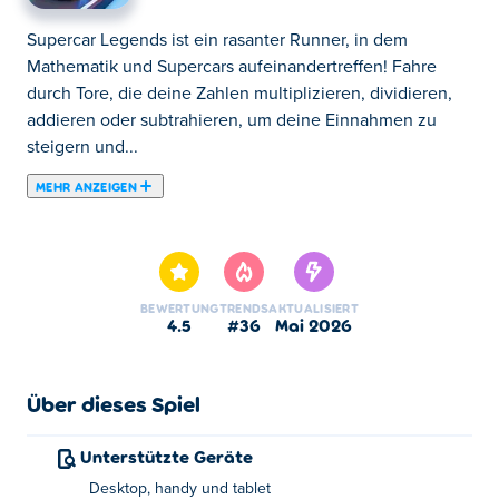
Supercar Legends ist ein rasanter Runner, in dem
Mathematik und Supercars aufeinandertreffen! Fahre
durch Tore, die deine Zahlen multiplizieren, dividieren,
addieren oder subtrahieren, um deine Einnahmen zu
steigern und...
MEHR ANZEIGEN
Supercar Legends ist ein rasanter Runner, in dem
Mathematik und Supercars aufeinandertreffen! Fahre
durch Tore, die deine Zahlen multiplizieren, dividieren,
addieren oder subtrahieren, um deine Einnahmen zu
BEWERTUNG
TRENDS
AKTUALISIERT
steigern und deine Garage auszubauen. Schalte coolere
4.5
#36
Mai 2026
und schnellere Autos frei, entscheide, ob du sie
gewinnbringend verkaufst oder deine Traumsammlung
weiter ausbaust, und rase zur wahren Supercar-Legende.
Über dieses Spiel
Verbessere deine Zahlen, tune deine Fahrzeuge und
baue die ultimative Luxusgarage!
Unterstützte Geräte
Desktop, handy und tablet