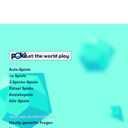
Let the world play
BELIEBT
Auto-Spiele
.io Spiele
2-Spieler-Spiele
Rätsel Spiele
Anziehspiele
Alle Spiele
HILFE UND UNTERSTÜTZUNG
Häufig gestellte Fragen