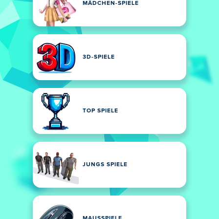
MÄDCHEN-SPIELE
3D-SPIELE
TOP SPIELE
JUNGS SPIELE
MAUSSPIELE