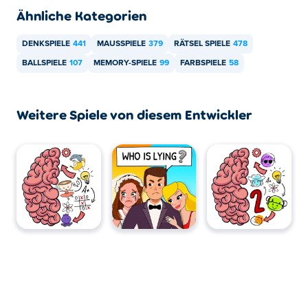
Ähnliche Kategorien
DENKSPIELE
441
MAUSSPIELE
379
RÄTSEL SPIELE
478
BALLSPIELE
107
MEMORY-SPIELE
99
FARBSPIELE
58
Weitere Spiele von diesem Entwickler