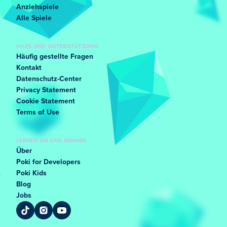
Anziehspiele
Alle Spiele
HILFE UND UNTERSTÜTZUNG
Häufig gestellte Fragen
Kontakt
Datenschutz-Center
Privacy Statement
Cookie Statement
Terms of Use
LERNEN SIE UNS KENNEN
Über
Poki for Developers
Poki Kids
Blog
Jobs