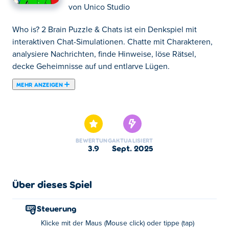
von
Unico Studio
Who is? 2 Brain Puzzle & Chats ist ein Denkspiel mit
interaktiven Chat-Simulationen. Chatte mit Charakteren,
analysiere Nachrichten, finde Hinweise, löse Rätsel,
decke Geheimnisse auf und entlarve Lügen.
MEHR ANZEIGEN
Wer ist? 2 Brain Puzzle & Chats ist ein Puzzlespiel, in
dem Sie durch Gespräche mit verschiedenen
Charakteren Hinweise finden müssen. Als Fortsetzung
des lustigen Rätselspiels Who is? , dieses Mal Wer ist? 2
BEWERTUNG
AKTUALISIERT
bietet mehr als hundert herausfordernde Szenarien. Um
3.9
Sept. 2025
erfolgreich zu sein, müssen Sie die richtigen Fragen
stellen, nützliche Informationen sammeln und clevere
Antworten finden! Es reicht nicht aus, Hinweise zu
Über dieses Spiel
finden! Sie müssen auch über den Tellerrand hinaus
denken, um alle Fragen zu lösen. Bist du gut darin, mit
Steuerung
Menschen zu reden, um Hinweise zu finden und Rätsel
Klicke mit der Maus (Mouse click) oder tippe (tap)