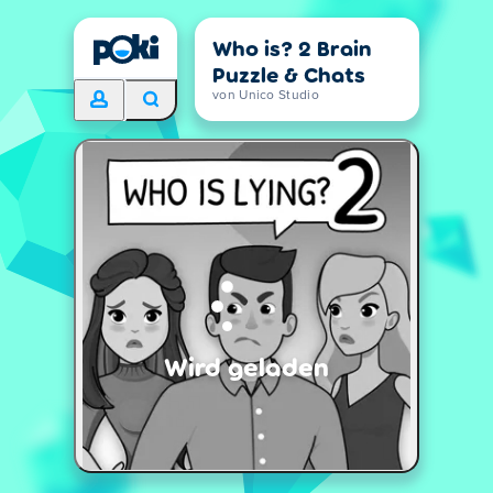
Who is? 2 Brain
Puzzle & Chats
von Unico Studio
Wird geladen