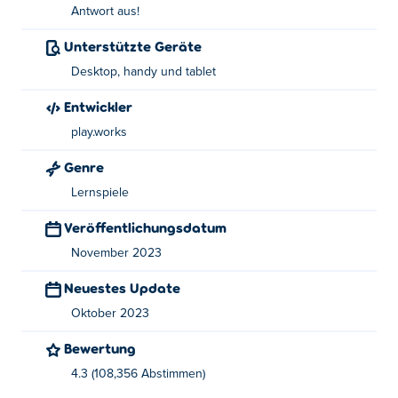
Lieblingsthema aus und sehen, wie viele Fragen
Antwort aus!
hintereinander Sie richtig beantworten können!
Unterstützte Geräte
Und schließlich gibt es noch den Party-Modus, in
Desktop, handy und tablet
dem Sie und bis zu 6 andere Spieler darum
kämpfen können, wer der Klügste ist!
Entwickler
play.works
Machen Sie sich keine Sorgen, wenn Sie nicht
weiterkommen, es gibt eine Reihe hilfreicher Optionen,
Genre
die Ihnen helfen, eine schwierige Frage zu beantworten.
Lernspiele
Mal sehen, wie schlau du bist!
Veröffentlichungsdatum
Wie spielt man Trivia Crack?
November 2023
Wählen Sie mit der Maus Ihr Thema aus und
Neuestes Update
wählen Sie die richtige Antwort!
Oktober 2023
Wer hat Trivia Crack entwickelt?
Bewertung
4.3 (108,356 Abstimmen)
Trivia Crack wird von Play.Works erstellt. Spielen Sie ihr