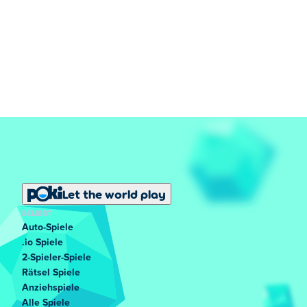
Let the world play
BELIEBT
Auto-Spiele
.io Spiele
2-Spieler-Spiele
Rätsel Spiele
Anziehspiele
Alle Spiele