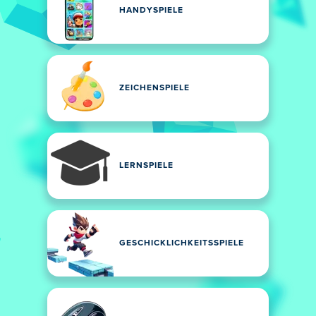
HANDYSPIELE
ZEICHENSPIELE
LERNSPIELE
GESCHICKLICHKEITSSPIELE