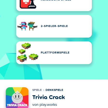
2-SPIELER-SPIELE
PLATTFORMSPIELE
SPIELE
DENKSPIELE
Trivia Crack
von
play.works