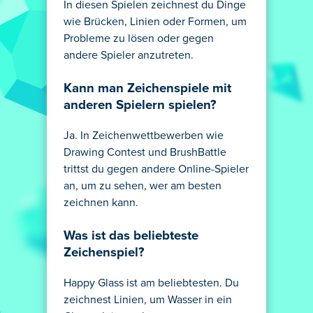
In diesen Spielen zeichnest du Dinge
wie Brücken, Linien oder Formen, um
Probleme zu lösen oder gegen
andere Spieler anzutreten.
Kann man Zeichenspiele mit
anderen Spielern spielen?
Ja. In Zeichenwettbewerben wie
Drawing Contest und BrushBattle
trittst du gegen andere Online-Spieler
an, um zu sehen, wer am besten
zeichnen kann.
Was ist das beliebteste
Zeichenspiel?
Happy Glass ist am beliebtesten. Du
zeichnest Linien, um Wasser in ein