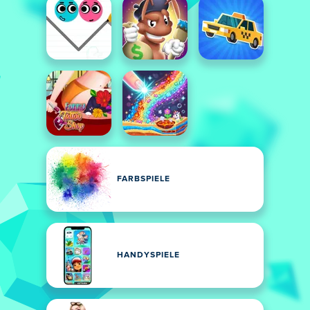
FARBSPIELE
HANDYSPIELE