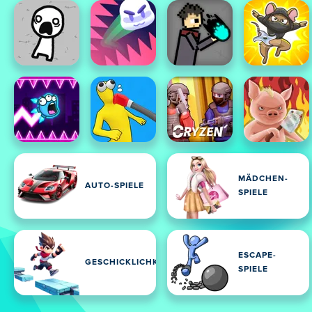
MÄDCHEN-
AUTO-SPIELE
SPIELE
ESCAPE-
GESCHICKLICHKEITSSPIELE
SPIELE