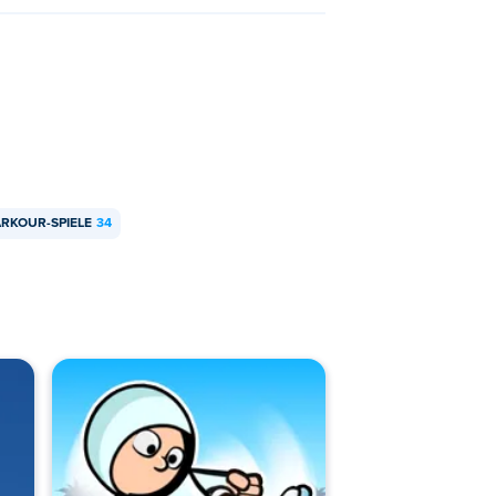
ARKOUR-SPIELE
34