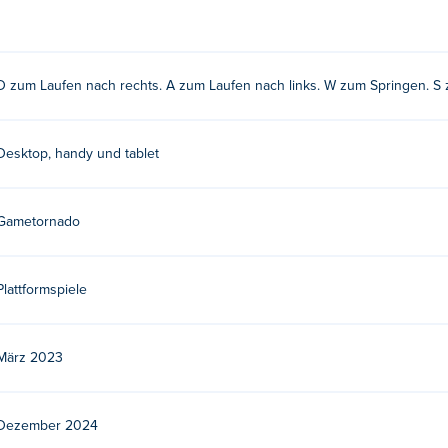
r?
D zum Laufen nach rechts. A zum Laufen nach links. W zum Springen. S
Desktop, handy und tablet
den?
Gametornado
rstellt. Spielen Sie ihre anderen Spiele weiter Poki:
Short Life
,
ostenlos spielen?
Plattformspiele
f Poki spielen.
März 2023
obilgeräten und Desktop spielen?
er und Mobilgeräten wie Telefonen und Tablets gespielt werde
Dezember 2024