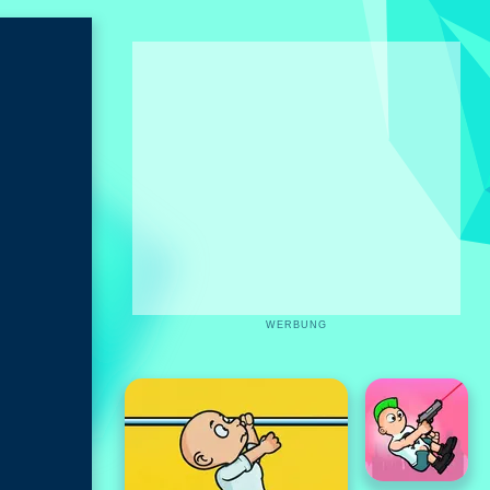
WERBUNG