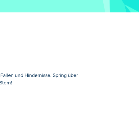
 Fallen und Hindernisse. Spring über
Stern!
tschen, backflip, frontflip und dich durch
und deine Punktzahl in jedem Level zu
n oder darunter rutschen kann, um die