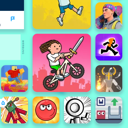
K
WERBUNG