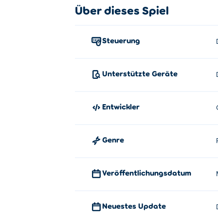
Wie spielt man Dreadhead Parkou
Über dieses Spiel
Lauf nach rechts - D
Nach links laufen - A
Steuerung
Springen - W
Unterstützte Geräte
Rutsche - S
Wer hat Dreadhead Parkour erfun
Entwickler
Dreadhead Parkour wird von GameTornado e
Wie kann ich Dreadhead Parkour k
Genre
Du kannst Dreadhead Parkour kostenlos au
Veröffentlichungsdatum
Kann ich Dreadhead Parkour auf M
Dreadhead Parkour kann auf Ihrem Comput
Neuestes Update