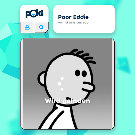
Poor Eddie
von Gametornado
Wird geladen