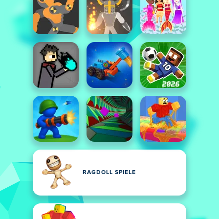
RAGDOLL SPIELE