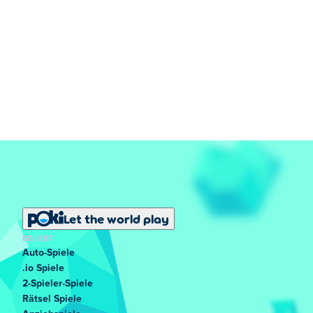
Let the world play
BELIEBT
Auto-Spiele
.io Spiele
2-Spieler-Spiele
Rätsel Spiele