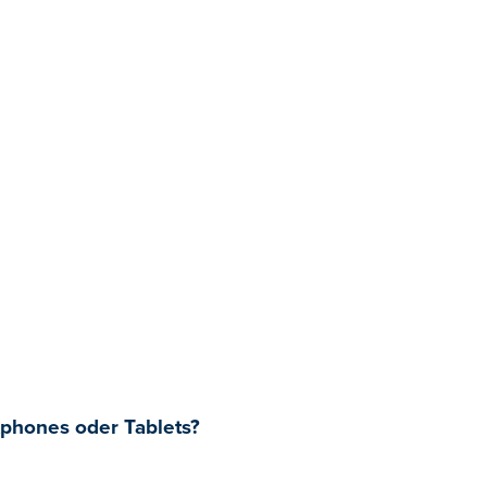
tphones oder Tablets?