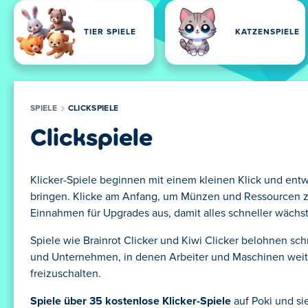
TIER SPIELE
KATZENSPIELE
SPIELE
CLICKSPIELE
Clickspiele
Klicker-Spiele beginnen mit einem kleinen Klick und entw
bringen. Klicke am Anfang, um Münzen und Ressourcen 
Einnahmen für Upgrades aus, damit alles schneller wächst
Spiele wie Brainrot Clicker und Kiwi Clicker belohnen sc
und Unternehmen, in denen Arbeiter und Maschinen weite
freizuschalten.
Spiele über 35 kostenlose Klicker-Spiele
auf Poki und si