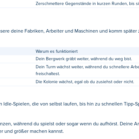
Zerschmettere Gegenstände in kurzen Runden, bis sie
ssere deine Fabriken, Arbeiter und Maschinen und komm später 
Warum es funktioniert
Dein Bergwerk gräbt weiter, während du weg bist.
Dein Turm wächst weiter, während du schnellere Arb
freischaltest.
Die Kolonie wächst, egal ob du zusiehst oder nicht.
on Idle-Spielen, die von selbst laufen, bis hin zu schnellen Tipp-
nzen, während du spielst oder sogar wenn du aufhörst. Deine Ar
ler und größer machen kannst.