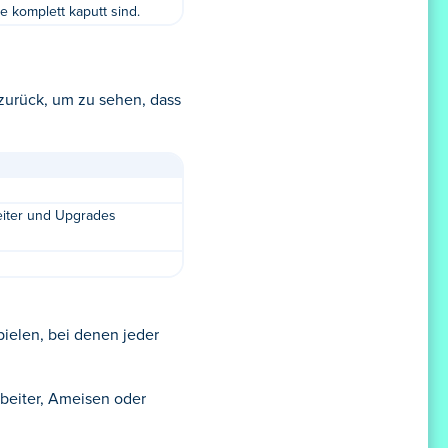
 komplett kaputt sind.
zurück, um zu sehen, dass
eiter und Upgrades
Spielen, bei denen jeder
beiter, Ameisen oder