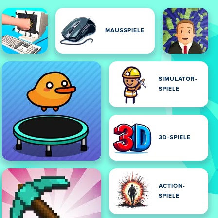
MAUSSPIELE
SIMULATOR-
SPIELE
3D-SPIELE
ACTION-
SPIELE