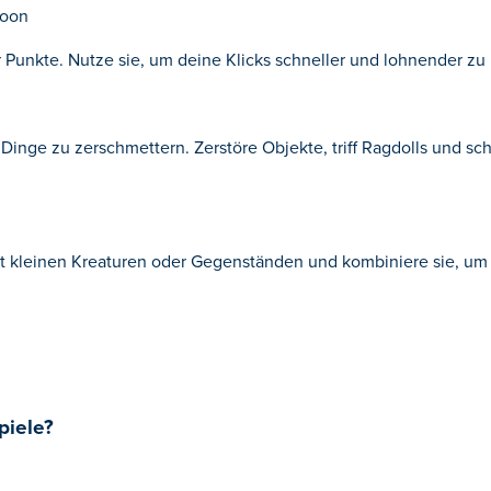
coon
r Punkte. Nutze sie, um deine Klicks schneller und lohnender z
, Dinge zu zerschmettern. Zerstöre Objekte, triff Ragdolls und sch
 kleinen Kreaturen oder Gegenständen und kombiniere sie, um 
piele?