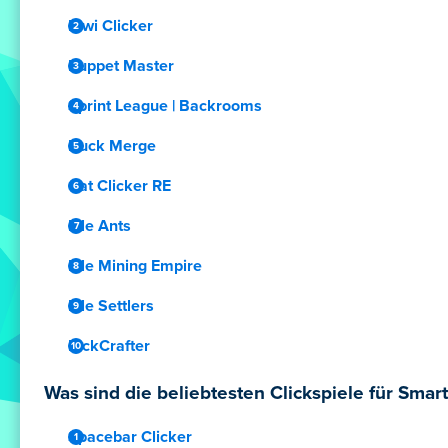
Kiwi Clicker
Puppet Master
Sprint League | Backrooms
Duck Merge
Cat Clicker RE
Idle Ants
Idle Mining Empire
Idle Settlers
PickCrafter
Was sind die beliebtesten Clickspiele für Smar
Spacebar Clicker