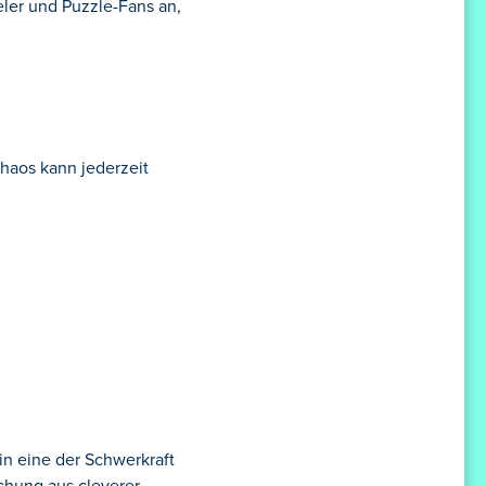
eler und Puzzle-Fans an,
Chaos kann jederzeit
in eine der Schwerkraft