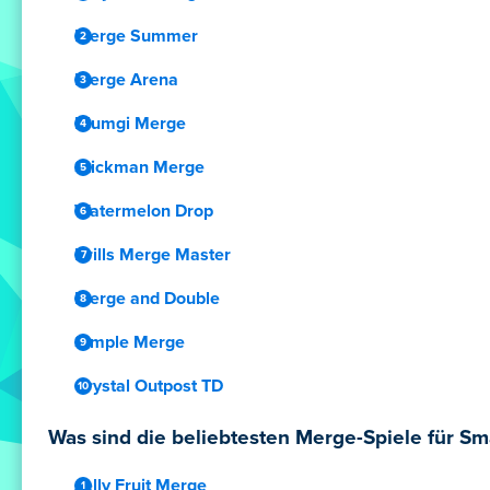
Merge Summer
Merge Arena
Blumgi Merge
Stickman Merge
Watermelon Drop
Drills Merge Master
Merge and Double
Simple Merge
Crystal Outpost TD
Was sind die beliebtesten Merge-Spiele für Sm
Jelly Fruit Merge