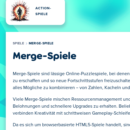
ACTION-
SPIELE
SPIELE
MERGE-SPIELE
Merge-Spiele
Merge-Spiele sind lässige Online-Puzzlespiele, bei denen
zu erschaffen und so neue Fortschrittsstufen freizuschalt
alles Mögliche zu kombinieren – von Zahlen, Kacheln und
Viele Merge-Spiele mischen Ressourcenmanagement und St
Belohnungen und schnellere Upgrades zu erhalten. Beli
verbinden Kreativität mit schrittweisen Gameplay-Schleife
Da es sich um browserbasierte HTML5-Spiele handelt, sin