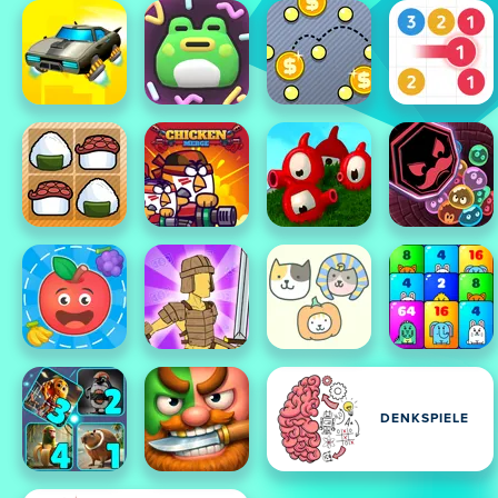
DENKSPIELE