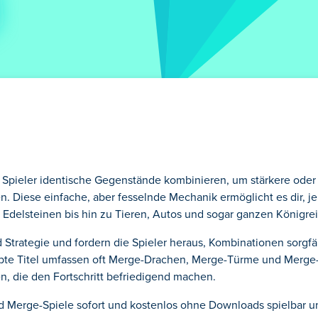
 Spieler identische Gegenstände kombinieren, um stärkere oder f
en. Diese einfache, aber fesselnde Mechanik ermöglicht es dir, 
 Edelsteinen bis hin zu Tieren, Autos und sogar ganzen Königre
rategie und fordern die Spieler heraus, Kombinationen sorgfäl
ebte Titel umfassen oft Merge-Drachen, Merge-Türme und Merge
n, die den Fortschritt befriedigend machen.
d Merge-Spiele sofort und kostenlos ohne Downloads spielbar un