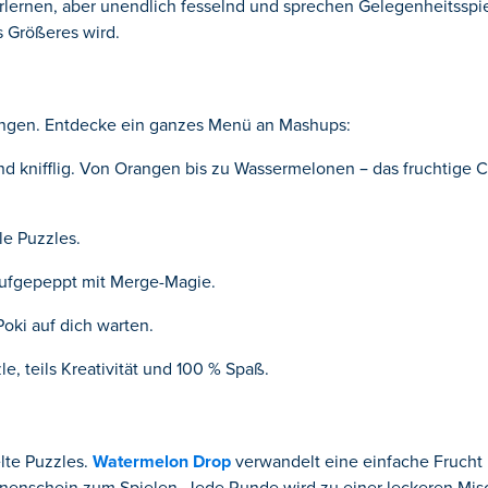
erlernen, aber unendlich fesselnd und sprechen Gelegenheitsspi
s Größeres wird.
tungen. Entdecke ein ganzes Menü an Mashups:
nd knifflig. Von Orangen bis zu Wassermelonen – das fruchtige 
le Puzzles.
aufgepeppt mit Merge-Magie.
Poki auf dich warten.
le, teils Kreativität und 100 % Spaß.
elte Puzzles.
Watermelon Drop
verwandelt eine einfache Frucht 