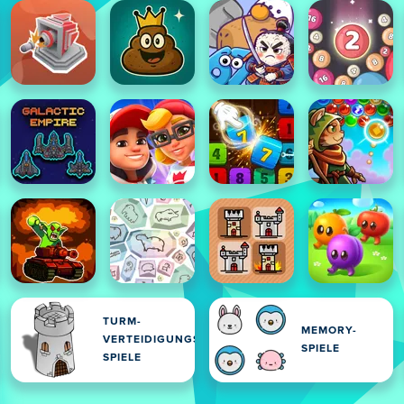
TURM-
MEMORY-
VERTEIDIGUNGS-
SPIELE
SPIELE