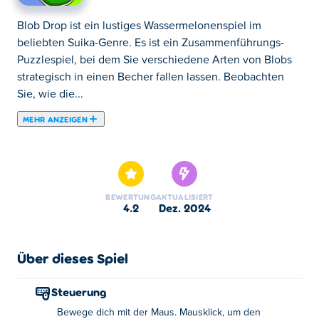
Blob Drop ist ein lustiges Wassermelonenspiel im
beliebten Suika-Genre. Es ist ein Zusammenführungs-
Puzzlespiel, bei dem Sie verschiedene Arten von Blobs
strategisch in einen Becher fallen lassen. Beobachten
Sie, wie die...
MEHR ANZEIGEN
Blob Drop ist ein lustiges Wassermelonenspiel im
beliebten Suika-Genre. Es ist ein Zusammenführungs-
Puzzlespiel, bei dem Sie verschiedene Arten von Blobs
strategisch in einen Becher fallen lassen. Beobachten
BEWERTUNG
AKTUALISIERT
Sie, wie die hüpfenden Blobs einer nach dem anderen
4.2
Dez. 2024
fallen, und wenn zwei vom gleichen Typ
aufeinandertreffen, verschmelzen sie zu einem größeren
Blob! Ihr Ziel ist es, den größtmöglichen Blob zu
Über dieses Spiel
erstellen, ohne dass der Becher überläuft. Wenn der
Becher zu voll wird und ein Blob überläuft, ist das Spiel
Steuerung
vorbei! Wie groß können Sie Ihren Blob werden lassen?
Bewege dich mit der Maus. Mausklick, um den