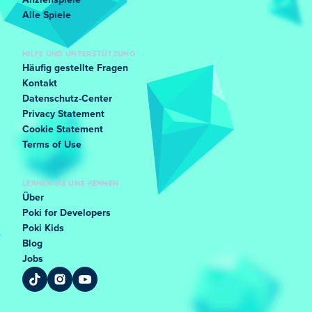
Anziehspiele
Alle Spiele
HILFE UND UNTERSTÜTZUNG
Häufig gestellte Fragen
Kontakt
Datenschutz-Center
Privacy Statement
Cookie Statement
Terms of Use
LERNEN SIE UNS KENNEN
Über
Poki for Developers
Poki Kids
Blog
Jobs