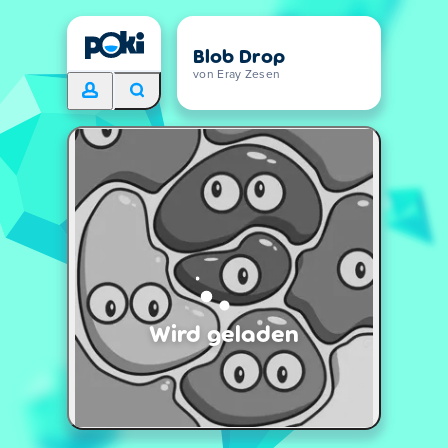
Blob Drop
von Eray Zesen
Wird geladen