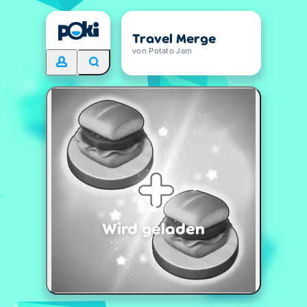
Travel Merge
von Potato Jam
Wird geladen