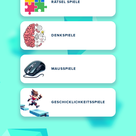
RÄTSEL SPIELE
DENKSPIELE
MAUSSPIELE
GESCHICKLICHKEITSSPIELE