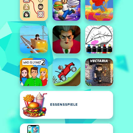
ESSENSSPIELE