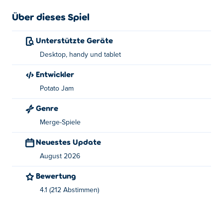
fusionierst, desto besser wird dein Angebot – und desto
spannender wird deine Reise. Pack deine Koffer und leg
Über dieses Spiel
los!
Unterstützte Geräte
Wie spielt man Travel Merge?
Desktop, handy und tablet
Klicken oder tippen Sie, um Ihre Auswahl zu treffen.
Entwickler
Potato Jam
Wer hat Travel Merge entwickelt?
Genre
Travel Merge wurde von PotatoJam entwickelt. Spiele
Merge-Spiele
auch ihre anderen Spiele auf Poki:
Color Merge Lines
,
Domino Merge!
,
1010 Color Match
,
Monster Duo
,
Neuestes Update
Numbers
,
King of Mahjong
,
Bring me Cakes
,
Market Sort
,
August 2026
Onet Paradise
,
Onet Master
,
Merge Summer
, Und
Solitaire Klondike 2.0
!
Bewertung
4.1 (212 Abstimmen)
Wie kann ich Travel Merge kostenlos spielen?
Du kannst Travel Merge kostenlos auf Poki spielen.