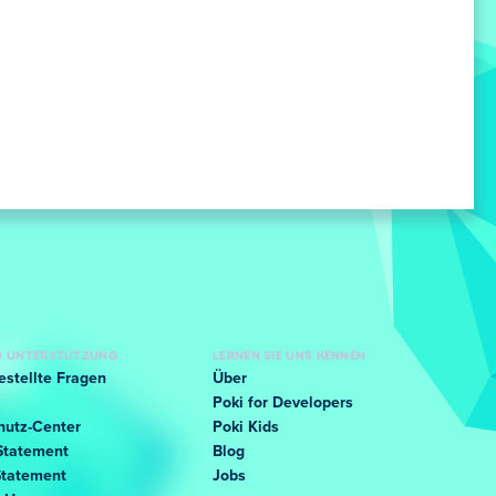
ND UNTERSTÜTZUNG
LERNEN SIE UNS KENNEN
estellte Fragen
Über
Poki for Developers
hutz-Center
Poki Kids
Statement
Blog
Statement
Jobs