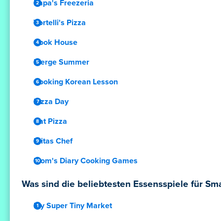
Papa's Freezeria
Vortelli's Pizza
Cook House
Merge Summer
Cooking Korean Lesson
Pizza Day
Cat Pizza
Fritas Chef
Mom's Diary Cooking Games
Was sind die beliebtesten Essensspiele für Sm
My Super Tiny Market