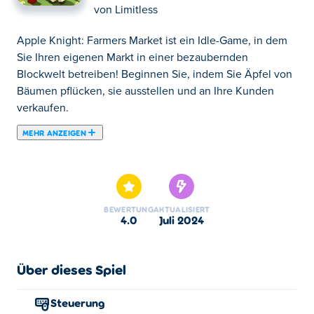
von
Limitless
Apple Knight: Farmers Market ist ein Idle-Game, in dem
Sie Ihren eigenen Markt in einer bezaubernden
Blockwelt betreiben! Beginnen Sie, indem Sie Äpfel von
Bäumen pflücken, sie ausstellen und an Ihre Kunden
verkaufen.
MEHR ANZEIGEN
Apple Knight: Farmers Market ist ein Idle-Game, in dem
Sie Ihren eigenen Markt in einer bezaubernden
Blockwelt betreiben! Beginnen Sie, indem Sie Äpfel von
Bäumen pflücken, sie ausstellen und an Ihre Kunden
BEWERTUNG
AKTUALISIERT
verkaufen. Verwenden Sie das Geld, das Sie verdienen,
4.0
Juli 2024
um Ihren Markt zu erweitern und weitere Artikel wie Mais
oder Eier hinzuzufügen. Reiten Sie auf einem Pferd, um
Ihre Aufgaben zu beschleunigen und Ihre Effizienz zu
Über dieses Spiel
steigern! Stellen Sie Helfer ein, die Sie bei
verschiedenen Aufgaben unterstützen. Sind Sie bereit,
Steuerung