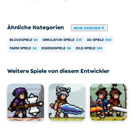
Kann ich Apple Knight: Farmers Market auf
Mobilgeräten und dem Desktop spielen?
Ähnliche Kategorien
Apple Knight: Farmers Market kann auf Ihrem Computer
MEHR ANZEIGEN
und Mobilgeräten wie Telefonen und Tablets gespielt
BLOCKSPIELE
80
SIMULATOR-SPIELE
335
3D-SPIELE
364
werden.
FARM SPIELE
34
ESSENSSPIELE
96
IDLE-SPIELE
166
Weitere Spiele von diesem Entwickler