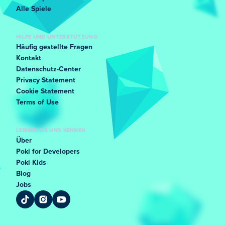
Alle Spiele
HILFE UND UNTERSTÜTZUNG
Häufig gestellte Fragen
Kontakt
Datenschutz-Center
Privacy Statement
Cookie Statement
Terms of Use
LERNEN SIE UNS KENNEN
Über
Poki for Developers
Poki Kids
Blog
Jobs