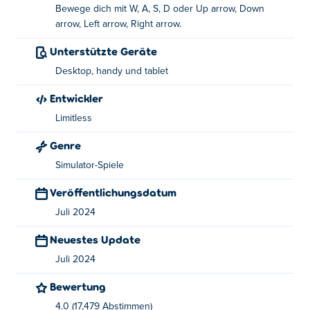
Ihren Markt zu vergrößern und der ultimative
Bewege dich mit W, A, S, D oder Up arrow, Down
Marktmeister zu werden?
arrow, Left arrow, Right arrow.
Wie spielt man Apple Knight: Farmers Market?
Unterstützte Geräte
Desktop, handy und tablet
Bewegen: WASD oder Pfeiltasten
Entwickler
Wer hat „Apple Knight: Farmers Market“
Limitless
erstellt?
Genre
Apple Knight: Farmers Market wurde von Limitless
Simulator-Spiele
entwickelt. Spielen Sie ihr anderes Spiel auf Poki:
Apple
Knight
,
Apple Knight: Fight
,
Apple Knight: Mini
Veröffentlichungsdatum
Dungeons
,
Apple Knight Golf
Und viking-village!
Juli 2024
Wie kann ich Apple Knight: Farmers Market
Neuestes Update
kostenlos spielen?
Juli 2024
Sie können Apple Knight: Farmers Market kostenlos auf
Bewertung
Poki spielen.
4.0 (17,479 Abstimmen)