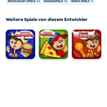
RESTAURANT-SPIELE
49
ESSENSSPIELE
96
PAPA'S SPIELE
17
Kann ich Papa's Freezeria auf Mobilgeräten
und Desktops spielen?
Weitere Spiele von diesem Entwickler
Papa's Freezeria kann auf Ihrem Computer und mobilen
Geräten wie Telefonen und Tablets gespielt werden.