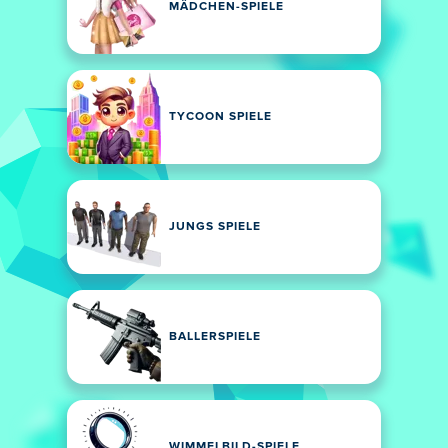
MÄDCHEN-SPIELE
TYCOON SPIELE
JUNGS SPIELE
BALLERSPIELE
WIMMELBILD-SPIELE