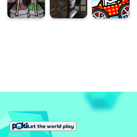
Let the world play
BELIEBT