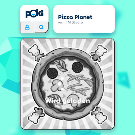
Pizza Planet
von FM Studio
Wird geladen