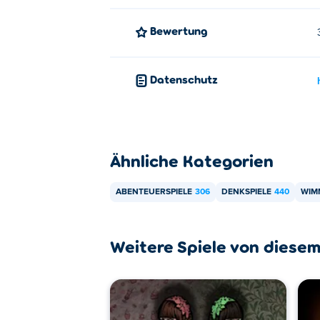
Bewertung
Datenschutz
Ähnliche Kategorien
ABENTEUERSPIELE
306
DENKSPIELE
440
WIMM
Weitere Spiele von diesem