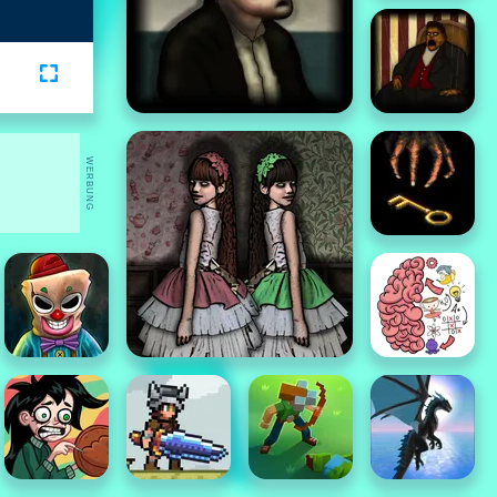
WERBUNG