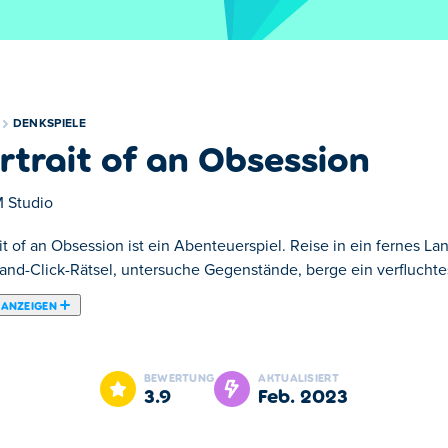
DENKSPIELE
rtrait of an Obsession
 Studio
it of an Obsession ist ein Abenteuerspiel. Reise in ein fernes L
-and-Click-Rätsel, untersuche Gegenstände, berge ein verfluchte
 ANZEIGEN
ielen. Portrait of an Obsession ist eins unserer ausgewählten De
BEWERTUNG
AKTUALISIERT
3.9
Feb. 2023