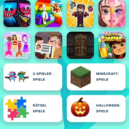
2-SPIELER-
MINECRAFT-
SPIELE
SPIELE
RÄTSEL
HALLOWEEN-
SPIELE
SPIELE