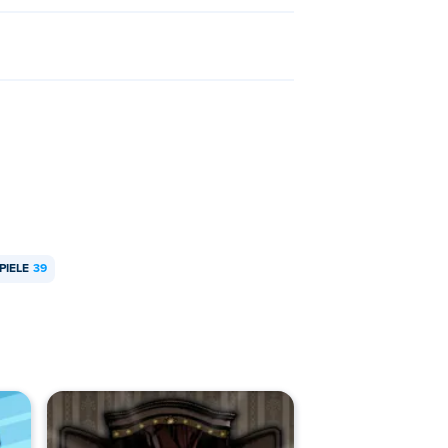
IELE
39