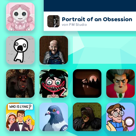
Portrait of an Obsession
von FM Studio