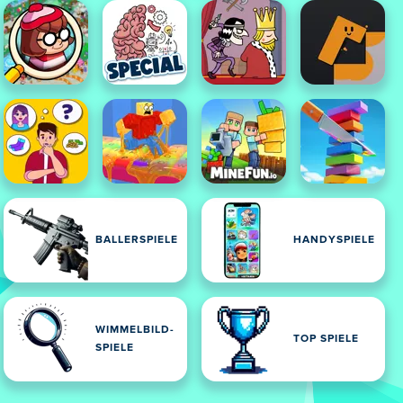
BALLERSPIELE
HANDYSPIELE
WIMMELBILD-
TOP SPIELE
SPIELE