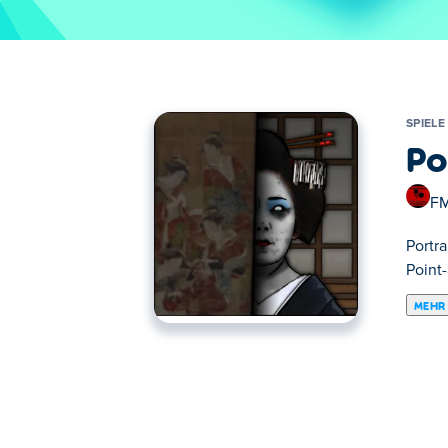
SPIELE
Po
FM
Portra
Point
MEHR
Hier kannst du Portrait of an Obsession sp