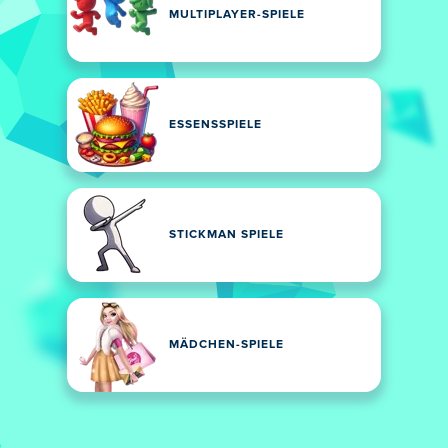
MULTIPLAYER-SPIELE
ESSENSSPIELE
STICKMAN SPIELE
MÄDCHEN-SPIELE