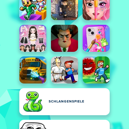
SCHLANGENSPIELE