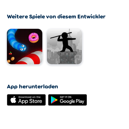
Weitere Spiele von diesem Entwickler
App herunterladen