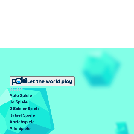
Let the world play
BELIEBT
Auto-Spiele
.io Spiele
2-Spieler-Spiele
Rätsel Spiele
Anziehspiele
Alle Spiele