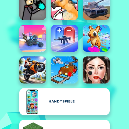
HANDYSPIELE