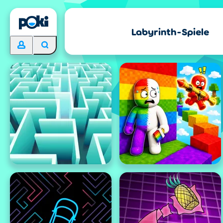
Labyrinth-Spiele