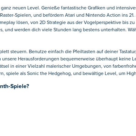
 ganz neuen Level. Genieße fantastische Grafiken und intensiv
 Raster-Spielen, und befördern Atari und Nintendo Action ins 21.
meplay lösen, von 2D Strategie aus der Vogelperspektive bis zu
s, und werden dich viele Stunden lang bestens unterhalten. Wä
lett steuern. Benutze einfach die Pfeiltasten auf deiner Tastatu
aben unsere Herausforderungen bequemerweise überhaupt keine L
 Rätsel in einer Vielzahl malerischer Umgebungen, von farbenfro
, spiele als Sonic the Hedgehog, und bewältige Level, um High
nth-Spiele?