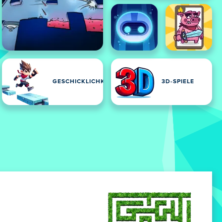
GESCHICKLICHKEITSSPIELE
3D-SPIELE